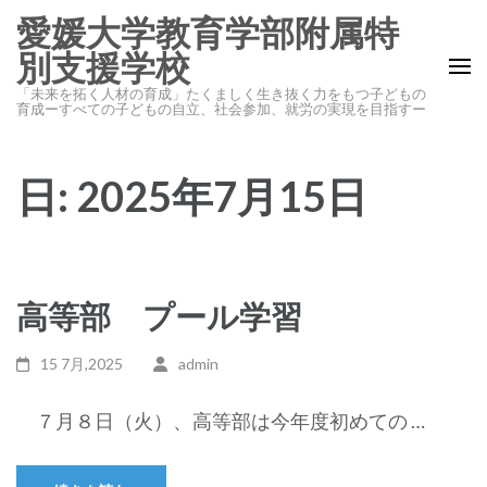
コ
愛媛大学教育学部附属特
ン
別支援学校
テ
「未来を拓く人材の育成」たくましく生き抜く力をもつ子どもの
ン
育成ーすべての子どもの自立、社会参加、就労の実現を目指すー
ツ
へ
日:
2025年7月15日
ス
キ
ッ
プ
(Enter
高等部 プール学習
を
押
15 7月,2025
admin
す)
７月８日（火）、高等部は今年度初めての …