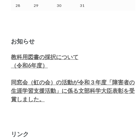
28
29
30
31
お知らせ
教科用図書の採択について
（令和6年度）
同窓会（虹の会）の活動が令和３年度「障害者の
生涯学習支援活動」に係る
文部科学大臣表彰を受
賞しました。
リンク