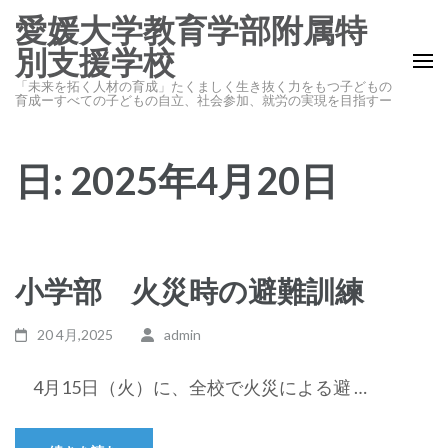
コ
愛媛大学教育学部附属特
ン
別支援学校
テ
「未来を拓く人材の育成」たくましく生き抜く力をもつ子どもの
ン
育成ーすべての子どもの自立、社会参加、就労の実現を目指すー
ツ
へ
日:
2025年4月20日
ス
キ
ッ
プ
(Enter
小学部 火災時の避難訓練
を
押
20 4月,2025
admin
す)
4月15日（火）に、全校で火災による避 …