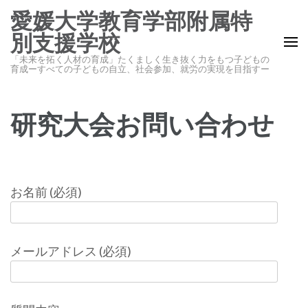
コ
愛媛大学教育学部附属特
ン
別支援学校
テ
「未来を拓く人材の育成」たくましく生き抜く力をもつ子どもの
ン
育成ーすべての子どもの自立、社会参加、就労の実現を目指すー
ツ
へ
研究大会お問い合わせ
ス
キ
ッ
プ
お名前 (必須)
(Enter
を
押
す)
メールアドレス (必須)