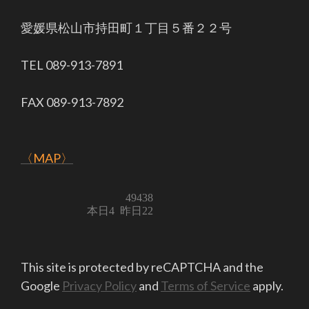
愛媛県松山市持田町１丁目５番２２号
TEL 089-913-7891
FAX 089-913-7892
〈MAP〉
This site is protected by reCAPTCHA and the
Google
Privacy Policy
and
Terms of Service
apply.