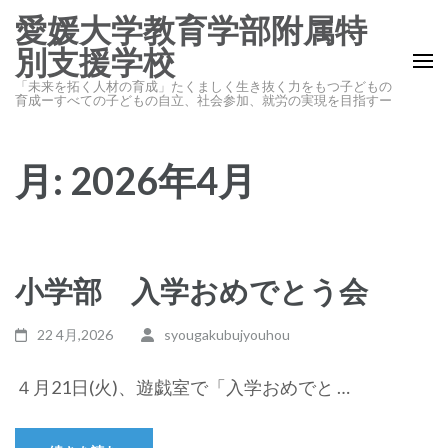
コ
愛媛大学教育学部附属特
ン
別支援学校
テ
「未来を拓く人材の育成」たくましく生き抜く力をもつ子どもの
ン
育成ーすべての子どもの自立、社会参加、就労の実現を目指すー
ツ
へ
月:
2026年4月
ス
キ
ッ
プ
(Enter
小学部 入学おめでとう会
を
押
22 4月,2026
syougakubujyouhou
す)
４月21日(火)、遊戯室で「入学おめでと …