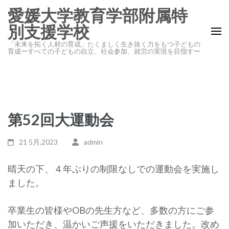
コ
愛媛大学教育学部附属特
ン
別支援学校
テ
「未来を拓く人材の育成」たくましく生き抜く力をもつ子どもの
ン
育成ーすべての子どもの自立、社会参加、就労の実現を目指すー
ツ
へ
ス
キ
第52回大運動会
ッ
プ
21 5月,2023
admin
(Enter
を
晴天の下、４年ぶりの制限なしでの運動会を実施し
押
ました。
す)
卒業生の皆様やOBの先生方など、多数の方にご参
加いただき、温かいご声援をいただきました。改め