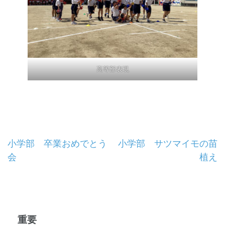
高等部表現
投
小学部 卒業おめでとう
小学部 サツマイモの苗
会
植え
稿
ナ
ビ
重要