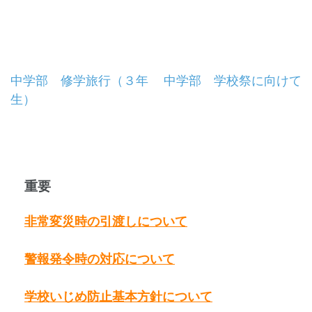
投
中学部 修学旅行（３年
中学部 学校祭に向けて
生）
稿
ナ
ビ
重要
ゲ
ー
非常変災時の引渡しについて
シ
警報発令時の対応について
ョ
学校いじめ防止基本方針について
ン