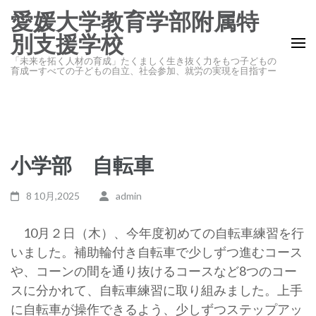
コ
愛媛大学教育学部附属特
ン
別支援学校
テ
「未来を拓く人材の育成」たくましく生き抜く力をもつ子どもの
ン
育成ーすべての子どもの自立、社会参加、就労の実現を目指すー
ツ
へ
ス
キ
小学部 自転車
ッ
プ
8 10月,2025
admin
(Enter
を
10月２日（木）、今年度初めての自転車練習を行
押
いました。補助輪付き自転車で少しずつ進むコース
す)
や、コーンの間を通り抜けるコースなど8つのコー
スに分かれて、自転車練習に取り組みました。上手
に自転車が操作できるよう、少しずつステップアッ