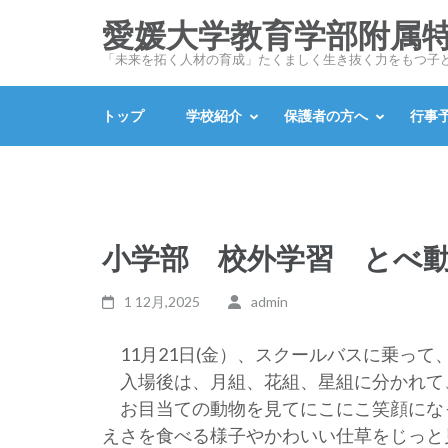
コ
愛媛大学教育学部附属
ン
「未来を拓く人材の育成」たくましく生き抜く力をもつ子
テ
ン
トップ
学校紹介
保護者の方へ
行事
ツ
へ
ス
キ
ッ
小学部 校外学習 とべ
プ
(Enter
1 12月,2025
admin
を
押
11月21日(金）、スクールバスに乗って
す)
入場後は、月組、花組、星組に分かれて
お目当ての動物を見てにこにこ笑顔にな
えさを食べる様子やかわいい仕草をじっと